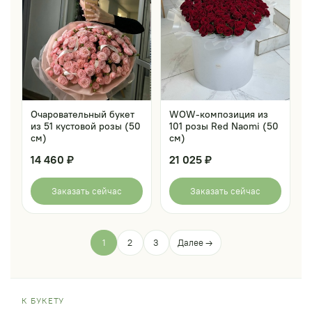
Очаровательный букет
WOW-композиция из
из 51 кустовой розы (50
101 розы Red Naomi (50
см)
см)
14 460 ₽
21 025 ₽
Заказать сейчас
Заказать сейчас
1
2
3
Далее →
К БУКЕТУ